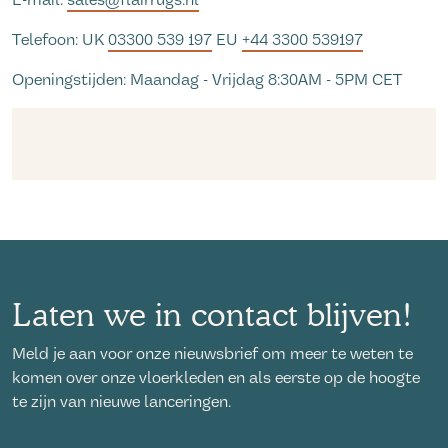
E-mail:
sales@flairrugs.nl
Telefoon: UK
03300 539 197
EU
+44 3300 539197
Openingstijden: Maandag - Vrijdag 8:30AM - 5PM CET
Laten we in contact blijven!
Meld je aan voor onze nieuwsbrief om meer te weten te
komen over onze vloerkleden en als eerste op de hoogte
te zijn van nieuwe lanceringen.