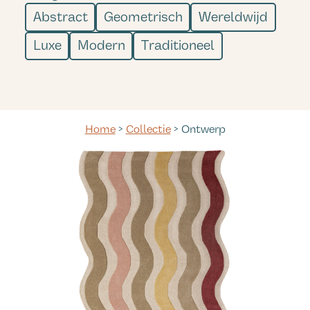
Abstract
Geometrisch
Wereldwijd
Luxe
Modern
Traditioneel
Home
>
Collectie
> Ontwerp