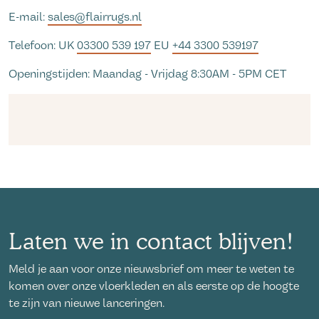
E-mail:
sales@flairrugs.nl
Telefoon: UK
03300 539 197
EU
+44 3300 539197
Openingstijden: Maandag - Vrijdag 8:30AM - 5PM CET
Laten we in contact blijven!
Meld je aan voor onze nieuwsbrief om meer te weten te
komen over onze vloerkleden en als eerste op de hoogte
te zijn van nieuwe lanceringen.