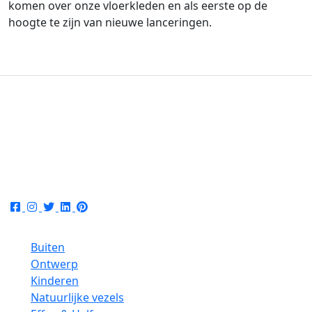
komen over onze vloerkleden en als eerste op de
hoogte te zijn van nieuwe lanceringen.
sales@flairrugs.nl
UK
03300 539 197
EU
+44 3300 539197
Collecties
Buiten
Ontwerp
Kinderen
Natuurlijke vezels