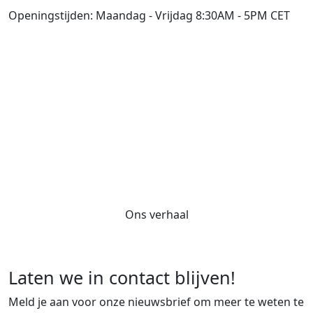
Openingstijden: Maandag - Vrijdag 8:30AM - 5PM CET
Onze zorgvuldig vervaardigde
vloerkleden zijn de blikvangers die
kamers en mensen samenbrengen.
En dat samenzijn is de essentie van
wie we zijn
Ons verhaal
Laten we in contact blijven!
Meld je aan voor onze nieuwsbrief om meer te weten te