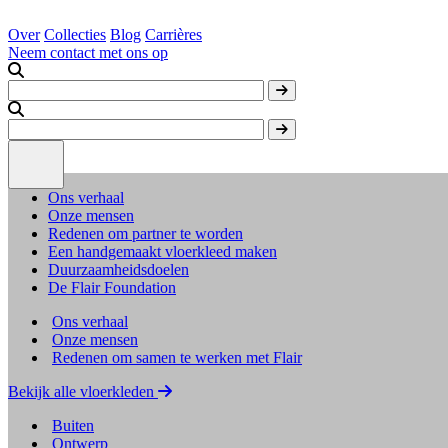
Over
Collecties
Blog
Carrières
Neem contact met ons op
Ons verhaal
Onze mensen
Redenen om partner te worden
Een handgemaakt vloerkleed maken
Duurzaamheidsdoelen
De Flair Foundation
Ons verhaal
Onze mensen
Redenen om samen te werken met Flair
Bekijk alle vloerkleden
Buiten
Ontwerp