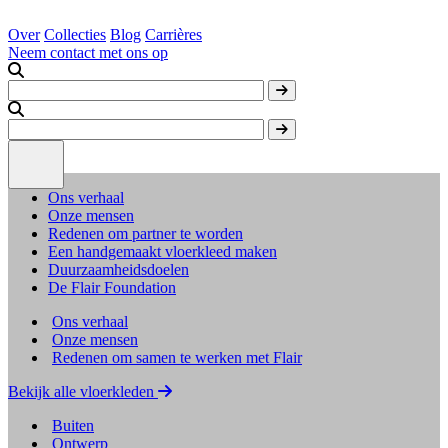
Over
Collecties
Blog
Carrières
Neem contact met ons op
Ons verhaal
Onze mensen
Redenen om partner te worden
Een handgemaakt vloerkleed maken
Duurzaamheidsdoelen
De Flair Foundation
Ons verhaal
Onze mensen
Redenen om samen te werken met Flair
Bekijk alle vloerkleden
Buiten
Ontwerp