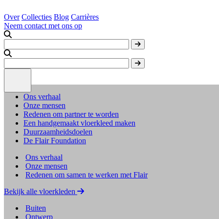
Over
Collecties
Blog
Carrières
Neem contact met ons op
Ons verhaal
Onze mensen
Redenen om partner te worden
Een handgemaakt vloerkleed maken
Duurzaamheidsdoelen
De Flair Foundation
Ons verhaal
Onze mensen
Redenen om samen te werken met Flair
Bekijk alle vloerkleden
Buiten
Ontwerp