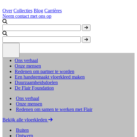
Over
Collecties
Blog
Carrières
Neem contact met ons op
Ons verhaal
Onze mensen
Redenen om partner te worden
Een handgemaakt vloerkleed maken
Duurzaamheidsdoelen
De Flair Foundation
Ons verhaal
Onze mensen
Redenen om samen te werken met Flair
Bekijk alle vloerkleden
Buiten
Ontwerp