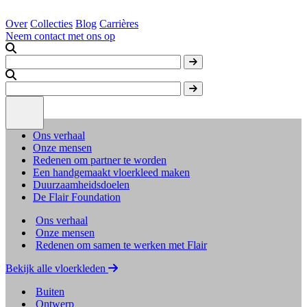
Over
Collecties
Blog
Carrières
Neem contact met ons op
Ons verhaal
Onze mensen
Redenen om partner te worden
Een handgemaakt vloerkleed maken
Duurzaamheidsdoelen
De Flair Foundation
Ons verhaal
Onze mensen
Redenen om samen te werken met Flair
Bekijk alle vloerkleden
Buiten
Ontwerp