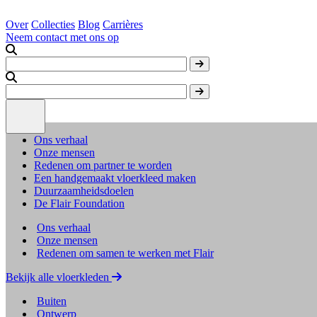
Over
Collecties
Blog
Carrières
Neem contact met ons op
Ons verhaal
Onze mensen
Redenen om partner te worden
Een handgemaakt vloerkleed maken
Duurzaamheidsdoelen
De Flair Foundation
Ons verhaal
Onze mensen
Redenen om samen te werken met Flair
Bekijk alle vloerkleden
Buiten
Ontwerp