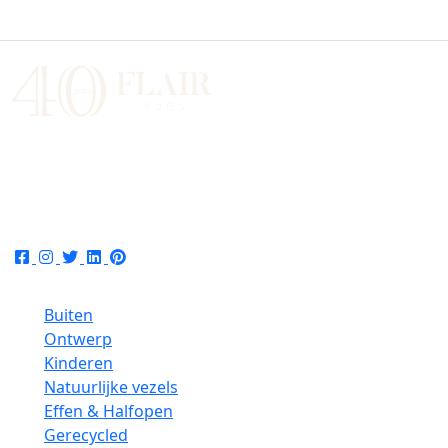
sales@flairrugs.nl
UK
03300 539 197
EU
+44 3300 539197
Collecties
Buiten
Ontwerp
Kinderen
Natuurlijke vezels
Effen & Halfopen
Gerecycled