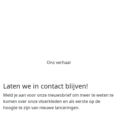
Onze zorgvuldig vervaardigde
vloerkleden zijn de blikvangers die
kamers en mensen samenbrengen.
En dat samenzijn is de essentie van
wie we zijn
Ons verhaal
Laten we in contact blijven!
Meld je aan voor onze nieuwsbrief om meer te weten te
komen over onze vloerkleden en als eerste op de
hoogte te zijn van nieuwe lanceringen.